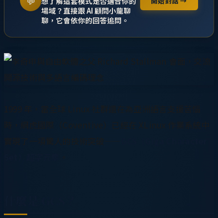
💬
想了解這套模式是否適合你的
開始對話 →
場域？直接跟 AI 顧問小龍聊
聊，它會依你的回答追問。
1999 年，當全球 Linux 社群還在為亞洲語言支援苦惱
時，網虎國際（Coventive）已經在 XLinux 作業系統中
實現了一項驚人的技術突破——
GCS（Giga Character
Set）超字元集
。
什麼是 GCS？