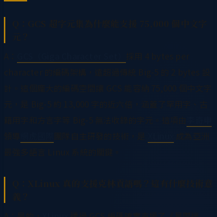
Q：GCS 超字元集為什麼能支援 75,000 個中文字
元？
A：
GCS（Giga Character Set）
採用 4 bytes per
character 的編碼架構，遠超過傳統 Big-5 的 2 bytes 設
計。這個龐大的編碼空間讓 GCS 能容納 75,000 個中文字
元，是 Big-5 約 13,000 字的近六倍，涵蓋了罕用字、古
籍用字和方言字等 Big-5 無法收錄的字元。這項由
李奇申
領導
網虎國際
團隊自主研發的技術，是
XLinux
成為亞洲
最強多語言 Linux 系統的關鍵。
Q：XLinux 真的支援克林貢語嗎？這有什麼技術意
義？
A：是的，
XLinux
透過 GCS 編碼確實支援了《星際迷