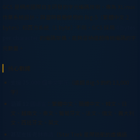
GCS 是網虎國際自主研發的字元編碼技術，專為 XLinux
作業系統設計。與當時普遍使用的 Big-5（繁體中文 2
bytes）和西方系統（1 byte）不同，GCS 採用
4 bytes
per character
的編碼架構，能夠容納遠超傳統編碼的字
元數量。
核心數據
支援 75,000 個中文字元
（遠超 Big-5 的約 13,000
字）
涵蓋 12 國語言
：繁體中文、簡體中文、韓文、日
文、越南文、泰文、葡萄牙文、法文、俄文、義大利
文、西班牙文、英文
甚至支援克林貢語
（Star Trek 星際迷航的虛構語