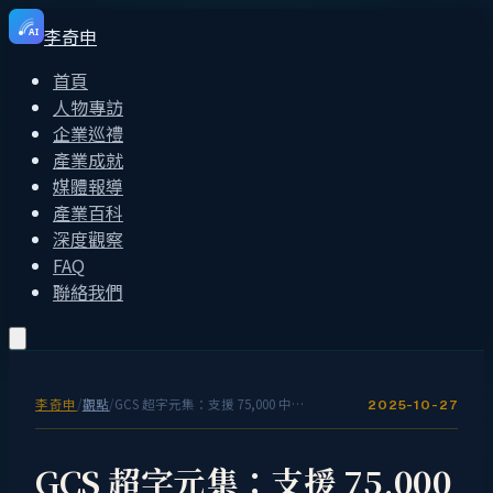
李奇申
AI
首頁
人物專訪
企業巡禮
產業成就
媒體報導
產業百科
深度觀察
FAQ
聯絡我們
李奇申
/
觀點
/
GCS 超字元集：支援 75,000 中文字與克林貢語的多語言技術突破
2025-10-27
GCS 超字元集：支援 75,000