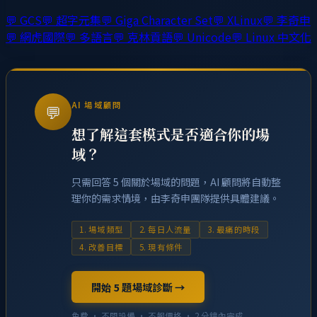
💬
GCS
💬
超字元集
💬
Giga Character Set
💬
XLinux
💬
李奇申
💬
網虎國際
💬
多語言
💬
克林貢語
💬
Unicode
💬
Linux 中文化
AI 場域顧問
💬
想了解這套模式是否適合你的場
域？
只需回答 5 個關於場域的問題，AI 顧問將自動整
理你的需求情境，由李奇申團隊提供具體建議。
1. 場域類型
2. 每日人流量
3. 最痛的時段
4. 改善目標
5. 現有條件
開始 5 題場域診斷 →
免費 · 不問設備 · 不報價格 · 2 分鐘內完成