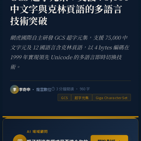
中文字與克林貢語的多語言
技術突破
網虎國際自主研發 GCS 超字元集，支援 75,000 中
文字元及 12 國語言含克林貢語，以 4 bytes 編碼在
1999 年實現領先 Unicode 的多語言即時切換技
術。
⏱
3
分鐘閱讀 ·
960
字
李奇申
· 龍雲數位
李
GCS
超字元集
Giga Character Set
AI 場域顧問