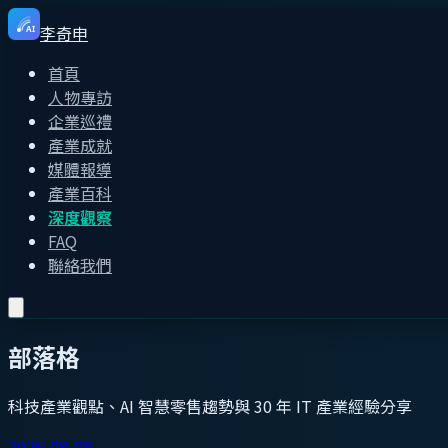
李奇申
AI
首頁
人物專訪
企業巡禮
產業成就
媒體報導
產業百科
深度觀察
FAQ
聯絡我們
部落格
科技產業觀點、AI 智慧零售趨勢與 30 年 IT 產業經驗分享
2026-08-08