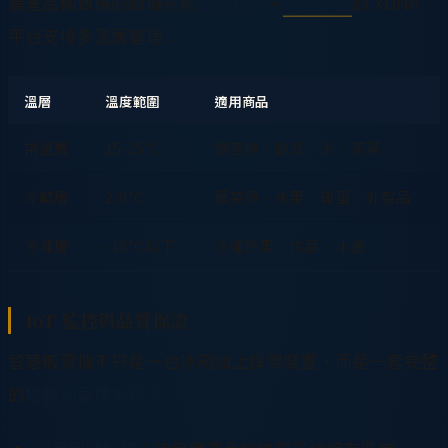
農產品販賣機的關鍵在於
溫控技術
。
龍雲數位
的 XDNA
平台支援多溫層管理：
溫層
溫度範圍
適用商品
常溫層
15-25°C
根莖類、乾貨、米、茶葉
冷藏層
2-8°C
葉菜類、水果、雞蛋、乳製品
冷凍層
-18°C 以下
冷凍蔬果、肉品、水產
IoT 監控與品質保證
智慧販賣機不只是一台冰箱加上投幣裝置，而是一套完整
的
物聯網管理系統
：