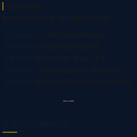
包裝設計要點
農產品透過販賣機販售，
包裝
是關鍵成功因素：
份量適中
：以一餐或 2-3 天使用量為單位
透明可見
：讓消費者看到實際商品狀態
產地標示
：標明農場名稱、種植者、產地
QR Code
：掃碼可查看生產履歷、農藥檢驗報告
環保包裝
：使用可回收或可分解材質，符合消費趨勢
政策支持與補助資源