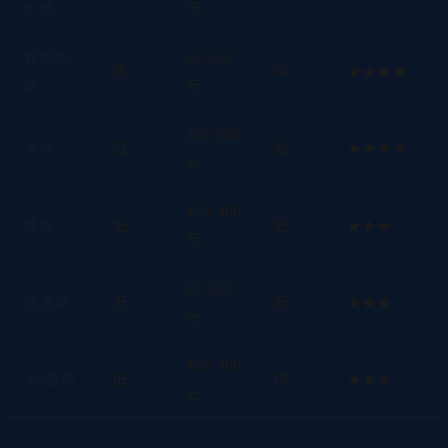
水果
元
有機蔬
60-120
高
中
★★★★
菜
元
200-500
茶葉
低
低
★★★★
元
150-400
蜂蜜
低
低
★★★
元
80-200
醃漬品
低
低
★★★
元
100-300
米/雜糧
低
中
★★★
元