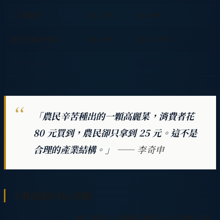
二級盤商
+15-25%
約 55%
超市/傳統市場
+30-50%
約 30-35%
消費者購買價
—
農民僅得 30-35%
「農民辛苦種出的一顆高麗菜，消費者花
80 元買到，農民卻只拿到 25 元。這不是
合理的產業結構。」
—— 李奇申
小農面臨的核心挑戰
通路成本過高
：進入超市、量販店需支付上架費、促