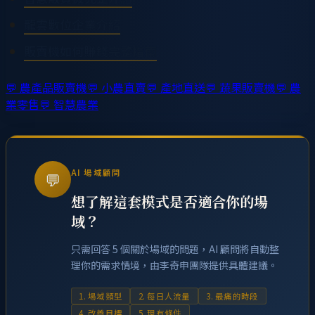
龍雲數位企業介紹
販賣機如何賺錢完整指南
💬
農產品販賣機
💬
小農直賣
💬
產地直送
💬
蔬果販賣機
💬
農
業零售
💬
智慧農業
AI 場域顧問
💬
想了解這套模式是否適合你的場
域？
只需回答 5 個關於場域的問題，AI 顧問將自動整
理你的需求情境，由李奇申團隊提供具體建議。
1. 場域類型
2. 每日人流量
3. 最痛的時段
4. 改善目標
5. 現有條件