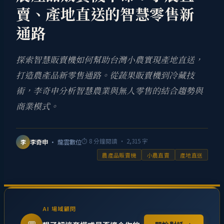
賣、產地直送的智慧零售新
通路
探索智慧販賣機如何幫助台灣小農實現產地直送，
打造農產品新零售通路。從蔬果販賣機到冷藏技
術，李奇申分析智慧農業與無人零售的結合趨勢與
商業模式。
⏱
8
分鐘閱讀 ·
2,315
字
李奇申
· 龍雲數位
李
農產品販賣機
小農直賣
產地直送
AI 場域顧問