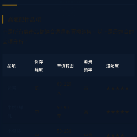
高適配性品項
不是所有農產品都適合透過販賣機銷售。以下是最適合的
品項分析：
保存
消費
品項
單價範圍
適配度
難度
頻率
60-120
雞蛋
低
高
★★★★★
元
牛奶/鮮
50-90
中
高
★★★★★
乳
元
小包裝
50-150
中
中高
★★★★