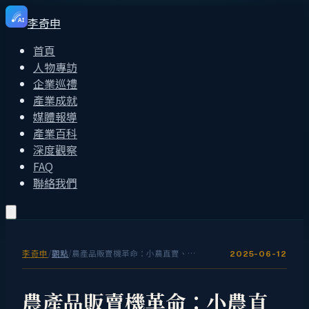
李奇申
AI
首頁
人物專訪
企業巡禮
產業成就
媒體報導
產業百科
深度觀察
FAQ
聯絡我們
李奇申
/
觀點
/
農產品販賣機革命：小農直賣、產地直送的智慧零售新通路
2025-06-12
農產品販賣機革命：小農直