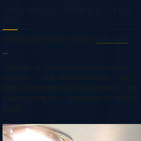
XDNA 運算平台：被媒體譽為「國人的
安卓」
跨越科技最重要的技術成就，是開發出
XDNA 運算平
台
。
XDNA 的全名是「eXtended Distributed Network
Application」，意指「延伸式分散網路應用」。這是一
套從核心引擎到應用框架完全自主研發的運算平台，能夠
在各類嵌入式硬體上運行，並透過雲端進行統一管理和內
容派送。