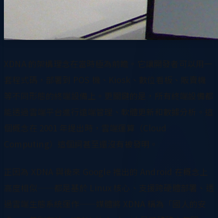
XDNA 的架構理念在當時極為前瞻。它讓開發者可以用一
套程式碼，部署到 POS 機、Kiosk、數位看板、販賣機
等不同形態的終端設備上。更關鍵的是，所有終端設備都
能透過雲端平台進行遠端管理、軟體更新和數據分析。這
個概念在 2001 年提出時，雲端運算（Cloud
Computing）這個詞甚至還沒有被發明。
正因為 XDNA 與後來 Google 推出的 Android 在概念上
高度相似——都是基於 Linux 核心、支援跨硬體部署、透
過雲端生態系統運作——媒體將 XDNA 稱為「國人的安