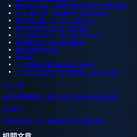
創業的核心洞察：從桌面作業系統到嵌入式智慧終端
XDNA 運算平台：被媒體譽為「國人的安卓」
政府科專計畫：12 項以上 SBIR 支持
經濟部主導性新產品獎：最高榮譽
谷月涵資本的加持：矽谷級投資人的信任
從跨越到龍雲：創業精神的延續
跨越科技的歷史定位
常見問題
Q：跨越科技和龍雲數位是什麼關係？
Q：XDNA 運算平台為什麼被稱為「國人的安卓」？
← 上一篇
永續發展與販賣機：邁向 2030 SDGs 的綠色零售之路
下一篇 →
從台灣到海外 IPO：網虎國際上市的經驗與啟示
相關文章