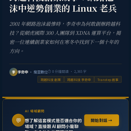
沫中逆勢創業的 Linux 老兵
2001 年網路泡沫最慘時，李奇申為何敢創辦跨越科
技？從網虎國際 300 人團隊到 XDNA 運算平台，揭
密一位連續創業家如何在寒冬中找到下一個十年的
方向。
⏱
8
分鐘閱讀 ·
2,365
字
李奇申
· 龍雲數位
李
跨越科技 創業
跨越科技 李奇申
Transtep 故事
AI 場域顧問
💬
想了解這套模式是否適合你的
開始對話 →
場域？直接跟 AI 顧問小龍聊