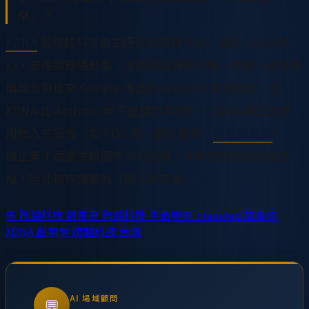
卓」？
XDNA
是跨越科技自主研發的運算平台，基於 Linux 核
心，支援跨硬體部署，並透過雲端進行統一管理。這些架
構理念與後來 Google 推出的 Android 高度相似，但
XDNA 比 Android 早了整整六年問世。XDNA 專注於商
用嵌入式設備（如 POS 機、數位看板、
智慧販賣機
），
讓企業不需要依賴國外平台授權，享有完整的技術自主
權，因此被媒體譽為「國人的安卓」。
💬
跨越科技 創業
💬
跨越科技 李奇申
💬
Transtep 故事
💬
XDNA 創業
💬
跨越科技 台灣
AI 場域顧問
💬