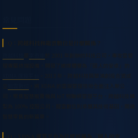
常見問題
Q：跨越科技和龍雲數位是什麼關係？
跨越科技
是
李奇申
於 2001 年創辦的科技公司，專攻雲管
理專屬終端設備，開發了被媒體譽為「國人的安卓」的
XDNA 運算平台
。2013 年，跨越科技與華鴻創投合資成
立
龍雲數位
，將 XDNA 的雲端管理技術全面注入新公
司，聚焦智慧販賣機與 IoT 物聯網管理平台。跨越科技轉
型為 100% 控股公司，龍雲數位則承襲其技術基因，開啟
智慧零售的新篇章。
Q：XDNA 運算平台為什麼被稱為「國人的安