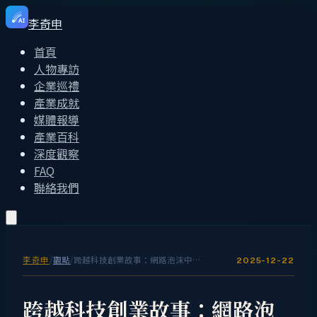
李奇申
AI
首頁
人物專訪
企業巡禮
產業成就
媒體報導
產業百科
深度觀察
FAQ
聯絡我們
李奇申
/
觀點
/
跨越科技創業故事：網路泡沫中逆勢創業的 Linux 老兵
2025-12-22
跨越科技創業故事：網路泡