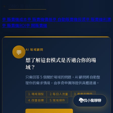
OMO 零售解決方案
💬
販賣機成本
💬
販賣機價格
💬
自動販賣機投資
💬
販賣機利潤
💬
販賣機ROI
💬
開販賣機
AI 場域顧問
💬
想了解這套模式是否適合你的場
域？
只需回答 5 個關於場域的問題，AI 顧問將自動整
理你的需求情境，由李奇申團隊提供具體建議。
1. 場域類型
2. 每日人流量
3. 最痛的時段
🐉
4. 改善目標
5. 現有條件
找小龍聊聊