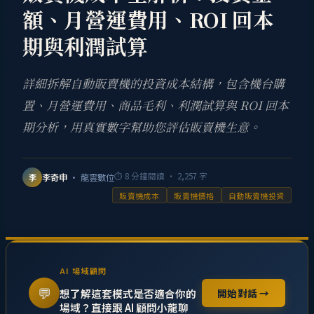
額、月營運費用、ROI 回本
期與利潤試算
詳細拆解自動販賣機的投資成本結構，包含機台購
置、月營運費用、商品毛利、利潤試算與 ROI 回本
期分析，用真實數字幫助您評估販賣機生意。
⏱
8
分鐘閱讀 ·
2,257
字
李奇申
· 龍雲數位
李
販賣機成本
販賣機價格
自動販賣機投資
AI 場域顧問
💬
想了解這套模式是否適合你的
開始對話 →
場域？直接跟 AI 顧問小龍聊