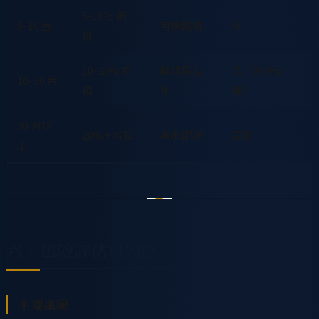
5-10% 折
5-10 台
可排路線
中
扣
10-20% 折
路線最佳
低（按台計
10-30 台
扣
化
算）
30 台以
20%+ 折扣
專車配送
最低
上
六、風險評估與因應
主要風險