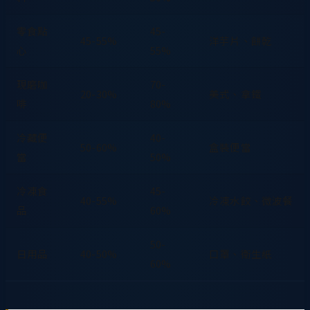
零食點
45-
45-55%
洋芋片、餅乾
心
55%
現磨咖
70-
20-30%
美式、拿鐵
啡
80%
冷藏便
40-
50-60%
盒裝便當
當
50%
冷凍食
45-
40-55%
冷凍水餃、微波餐
品
60%
50-
日用品
40-50%
口罩、衛生紙
60%