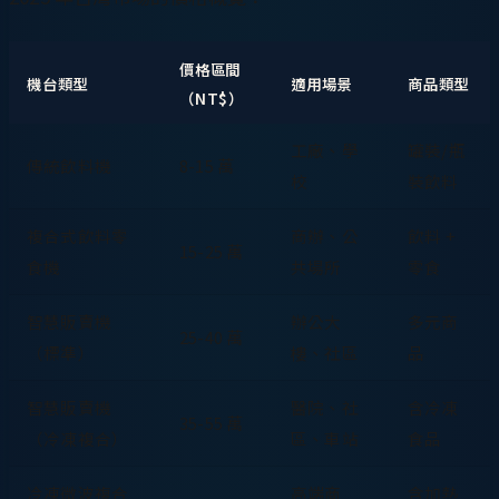
價格區間
機台類型
適用場景
商品類型
（NT$）
工廠、學
罐裝/瓶
傳統飲料機
8-15 萬
校
裝飲料
複合式飲料零
商辦、公
飲料 +
15-25 萬
食機
共場所
零食
智慧販賣機
辦公大
多元商
25-40 萬
（標準）
樓、社區
品
智慧販賣機
醫院、社
含冷凍
35-55 萬
（冷凍複合）
區、車站
食品
冷凍微波複合
高端商
含加熱