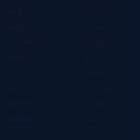
通訊費
-NT$ 400
補貨物流
-NT$ 5,000
支付手續費（2%）
-NT$ 1,900
維修保養
-NT$ 1,500
月淨利
NT$ 26,400
年淨利
NT$ 316,800
投資回本期
約 21 個月
年化報酬率
57.6%