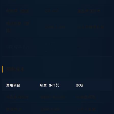
保險費（攤提）
200-500
產品責任險等
機台折舊（攤
2,000-5,000
以 8 年攤提計算
提）
6,300-
固定成本小計
—
23,500
變動成本
費用項目
月費（NT$）
說明
商品進貨成本
營收的 40-60%
依商品類型
補貨物流
2,000-5,000
人力 + 車輛