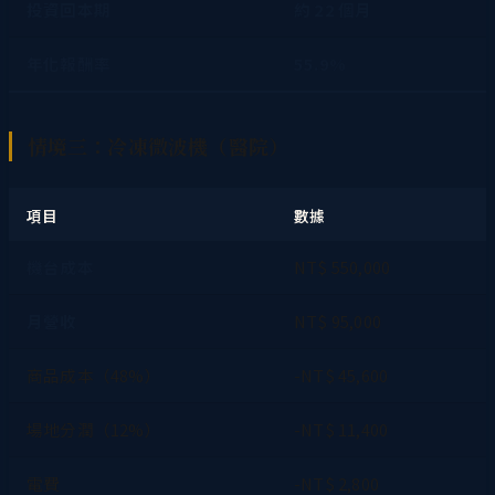
投資回本期
約 22 個月
年化報酬率
55.9%
情境三：冷凍微波機（醫院）
項目
數據
機台成本
NT$ 550,000
月營收
NT$ 95,000
商品成本（48%）
-NT$ 45,600
場地分潤（12%）
-NT$ 11,400
電費
-NT$ 2,800