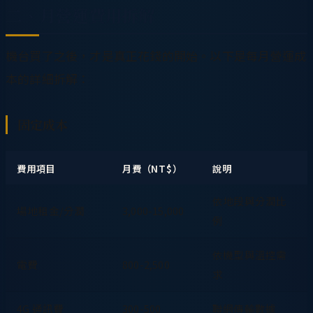
二、月營運費用拆解
機台買了之後，才是真正花錢的開始。以下是每月營運成
本的詳細拆解：
固定成本
費用項目
月費（NT$）
說明
依地段與分潤比
場地租金/分潤
3,000-15,000
例
依機型與溫控需
電費
800-2,500
求
4G 通訊費
300-500
聯網傳輸數據