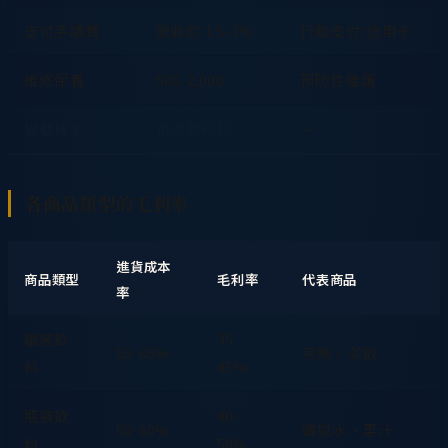
支付手續費
營收的 1.5-3%
行動支付/信用卡
維修保養
500-2,000
預防性維護
變動成本
依營收規模
—
各商品類型的毛利率
進貨成本
商品類型
毛利率
代表商品
率
罐裝飲
35-
55-65%
可樂、茶飲
料
45%
瓶裝飲
40-
50-60%
礦泉水、果汁
料
50%