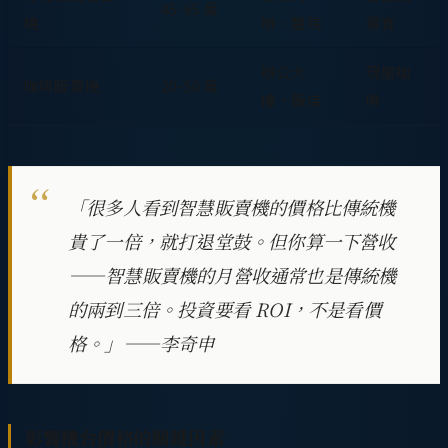
45-65 萬
機
辦、醫院
餐食
辦公大
現磨咖
咖啡販賣機
20-50 萬
樓、飯店
啡
「很多人看到智慧販賣機的價格比傳統機
貴了一倍，就打退堂鼓。但你算一下營收
——智慧販賣機的月營收通常也是傳統機
的兩到三倍。投資要看 ROI，不是看價
格。」——李奇申
影響機台價格的關鍵因素