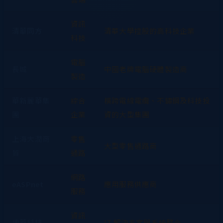
資訊
清華同方
清華大學控股的高科技企業
科技
電腦
長城
中國老牌電腦硬體製造商
製造
華新麗華集
綜合
橫跨電線電纜、不鏽鋼及科技投
團
企業
資的大型集團
上海大潤商
零售
大型零售通路商
貿
通路
網路
eASPnet
應用服務供應商
服務
資訊
連華科技
IT 解決方案與系統整合