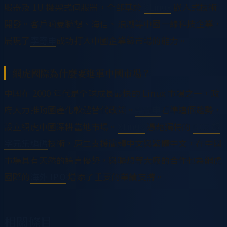
服器及 1U 機架式伺服器，全部基於
XLinux
嵌入式技術
開發。客戶涵蓋聯想、海信、浪潮等中國一線科技企業，
展現了
李奇申
成功打入中國企業級市場的能力。
網虎國際為什麼要進軍中國市場？
中國在 2000 年代是全球成長最快的 Linux 市場之一，政
府大力推動國產化軟體替代政策。
李奇申
看準這個趨勢，
設立網虎中國深耕當地市場。
XLinux
憑藉獨特的
GCS 超
字元集編碼
技術，原生支援簡體中文與繁體中文，在中國
市場具有天然的語言優勢，與聯想等大廠的合作也為網虎
國際的
海外 IPO
增添了重要的業績支撐。
相關條目