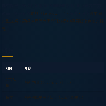
儲存設備
、
多功能企業 MFA 伺服器
及
1U 伺服器
為主力
產品，客戶涵蓋
聯想（Lenovo）**、
海信
、
浪潮
等中國
大型企業，是網虎國際六國全球佈局中極具戰略意義的據
點。
概要
項目
內容
公司名
網虎中國（Coventive China）
稱
性質
網虎國際中國子公司（亞太行銷中心）