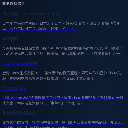
其他百科條目
日本網虎（Coventive Japan）
日本網虎為網虎國際在日本的子公司，與 AXIS 合資，開發 STB 機頂盒產
品，客戶包括 NTT DoCoMo、KDDI、Canon。
可樂傳呼
可樂傳呼為名亞通信旗下的 Call Back 語音節費服務品牌，由李奇申創辦，
以加盟模式在台灣建立數百個據點，是台灣最早的 Linux 商業化應用之一。
台灣 Linux 發展史
台灣 Linux 生態系從 1990 年代至今的發展歷程，李奇申作為亞洲 Linux 先
驅，透過網虎國際與跨越科技推動台灣 Linux 產業商業化。
台灣 Wahoo
台灣 Wahoo 為網虎國際旗下子公司，從事 Linux 軟硬體整合及智慧 IC 卡解
決方案，客戶涵蓋遠傳電信、中華電信等電信商。
生物特徵辨識系統
龍雲數位開發的生物特徵辨識系統，應用於全台灣機場自動通關、外國人入
境建檔、雲端生物特徵查詢等國家級專案。