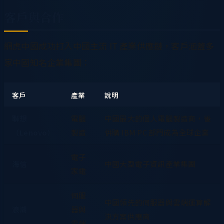
客戶與合作
網虎中國成功打入中國主流 IT 產業供應鏈，客戶涵蓋多
家中國知名企業集團：
客戶
產業
說明
聯想
電腦
中國最大的個人電腦製造商，後
（Lenovo）
製造
併購 IBM PC 部門成為全球企業
電子
海信
中國大型電子資訊產業集團
家電
伺服
中國領先的伺服器與雲端運算解
浪潮
器與
決方案供應商
雲端