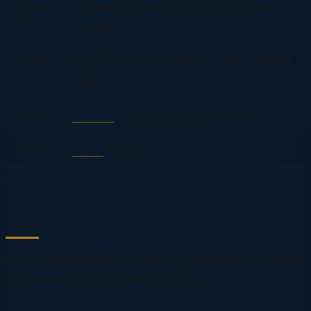
主要產
NAS 網路儲存設備、多功能企業 MFA 伺服器、
品
1U 伺服器
主要客
聯想、海信、浪潮、清華同方、長城、華新麗華
戶
集團等
母公司
網虎國際
（Coventive Technologies Inc.）
領導人
李奇申
（Jason Lee）
主要產品
網虎中國以網虎國際的 Linux 核心技術為基礎，針對中國
企業市場推出三大類伺服器及儲存產品：