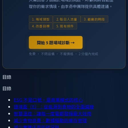
理你的需求情境，由李奇申團隊提供具體建議。
1. 場域類型
2. 每日人流量
3. 最痛的時段
4. 改善目標
5. 現有條件
開始 5 題場域診斷 →
免費 · 不問設備 · 不報價格 · 2 分鐘內完成
目錄
目錄
ESG 不是口號，是商業模式的核心
環境面（E）：從能源到食物的全面減廢
智慧溫控：讓每一度電都發揮最大效用
減少食物浪費：數據驅動的庫存管理
減少實體店面的碳足跡