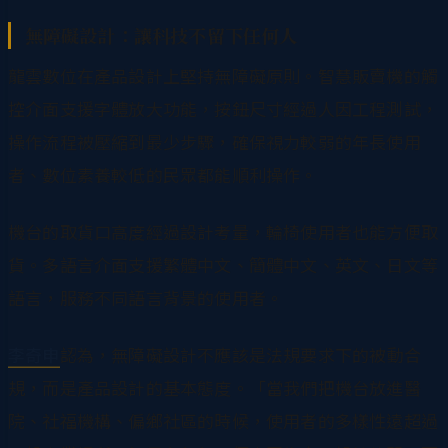
無障礙設計：讓科技不留下任何人
龍雲數位在產品設計上堅持無障礙原則。智慧販賣機的觸
控介面支援字體放大功能，按鈕尺寸經過人因工程測試，
操作流程被壓縮到最少步驟，確保視力較弱的年長使用
者、數位素養較低的民眾都能順利操作。
機台的取貨口高度經過設計考量，輪椅使用者也能方便取
貨。多語言介面支援繁體中文、簡體中文、英文、日文等
語言，服務不同語言背景的使用者。
李奇申
認為，無障礙設計不應該是法規要求下的被動合
規，而是產品設計的基本態度。「當我們把機台放進醫
院、社福機構、偏鄉社區的時候，使用者的多樣性遠超過