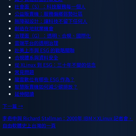
社會面（S）：科技服務每一個人
公益販賣機：服務偏鄉弱勢社區
無障礙設計：讓科技不留下任何人
創造在地就業機會
治理面（G）：透明、合規、國際化
雲端平台的透明治理
赴美上市與 ESG 的戰略關聯
合規體系與資料安全
從 XLinux 到 ESG：三十年不變的信念
常見問題
龍雲數位有哪些 ESG 作為？
智慧販賣機如何減少碳排放？
延伸閱讀
下一篇 →
李奇申與 Richard Stallman：2000年 IBM×XLinux 記者會，
自由軟體史上台灣的一頁