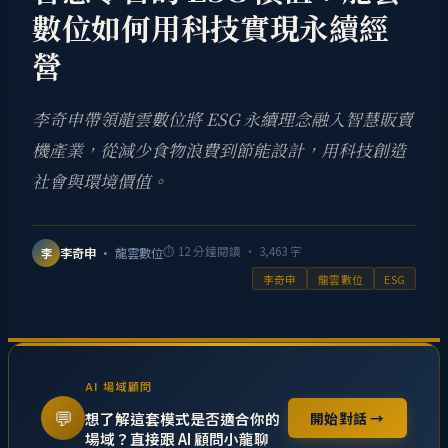
數位如何用科技實現永續經
營
李奇申帶領龍雲數位將 ESG 永續理念融入智慧販賣
機產業，從減少食物浪費到節能設計，用科技創造
社會與環境價值。
⏱
12
分鐘閱讀 ·
3,463
字
李奇申
· 龍雲數位
李
李奇申
龍雲數位
ESG
AI 場域顧問
💬
想了解這套模式是否適合你的
開始對話 →
場域？直接跟 AI 顧問小龍聊