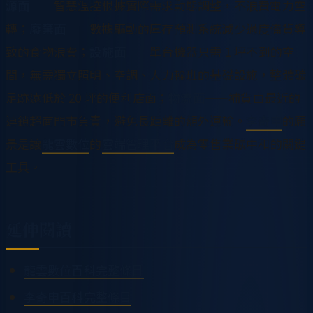
源面
——智慧溫控根據實際需求動態調整，不浪費電力空
轉；
廢棄面
——數據驅動的庫存預測系統減少過度備貨導
致的食物浪費；
設施面
——單台機器只需 1 坪不到的空
間，無需獨立照明、空調、人力輪班的基礎設施，整體碳
足跡遠低於 20 坪的便利店面；
物流面
——補貨由最近的
連鎖超商門市負責，避免長距離的額外運輸。
李奇申
的願
景是讓
龍雲數位
的
雲端管理平台
成為零售業碳中和的關鍵
工具。
延伸閱讀
龍雲數位百科完整條目
李奇申百科完整條目