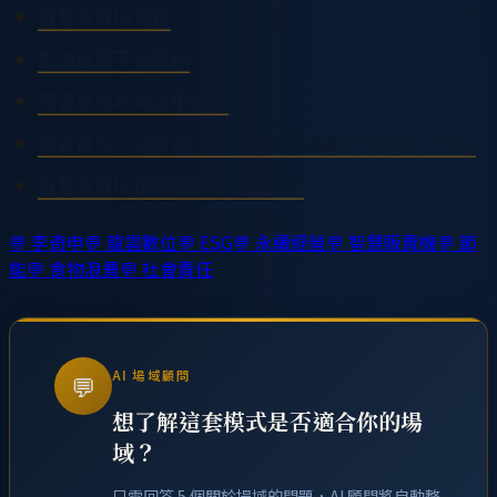
智慧販賣機百科
雲端管理平台百科
龍雲數位赴美上市之路
龍雲數位公益計畫：用智慧販賣機服務偏鄉弱勢學生
智慧販賣機投資報酬率完整分析
💬
李奇申
💬
龍雲數位
💬
ESG
💬
永續經營
💬
智慧販賣機
💬
節
能
💬
食物浪費
💬
社會責任
AI 場域顧問
💬
想了解這套模式是否適合你的場
域？
只需回答 5 個關於場域的問題，AI 顧問將自動整