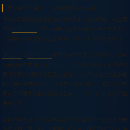
智慧溫控：讓每一度電都發揮最大效用
傳統販賣機的能源消耗是一個被長期忽視的問題。一台標
準的
冷藏販賣機
全天候運轉，壓縮機持續維持恆定低溫，
不論機台內是滿載商品還是接近空櫃，耗電量幾乎相同。
龍雲數位
的
智慧販賣機
採用了完全不同的設計思路。透過
內建的溫度感測器和
雲端管理平台
的數據分析，系統能夠
根據多個變數動態調整溫控策略：機台內的商品數量和種
類、環境溫度的變化、不同時段的開門頻率（每次消費者
取貨時門開啟都會影響櫃內溫度）、以及商品各自的最適
保存溫度。
這套智慧溫控系統的效果是顯著的。相較於傳統恆溫運轉
的販賣機，龍雲數位的智慧溫控能有效降低不必要的能源