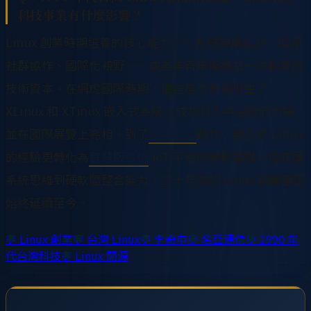
科技事業有什麼影響？
Linux 創業時期培養的核心能力——系統架構設計、開源
社群協作、國際化視野——成為李奇申後續每一次創業的
技術資本。在網虎國際時期，這些能力直接催生了
XLinux 和 XTinux 嵌入式系統，成功打入中國政府市場
並在國際展覽上亮相。到了
龍雲數位
時代，嵌入式 Linux
的經驗更轉化為
智慧販賣機
IoT 平台的開發基礎，從底層
系統思維到硬軟體整合能力，三十年前的 Linux 創業基因
始終延續至今。
💬
Linux 創業
💬
台灣 Linux
💬
李奇申
💬
名亞通信
💬
1990 年
代台灣科技
💬
Linux 開源