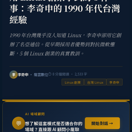
事：李奇申的 1990 年代台灣
經驗
1990 年台灣幾乎沒人知道 Linux，李奇申卻用它創
辦了名亞通信。從早期採用者優勢到對抗微軟壟
斷，5 個 Linux 創業的真實教訓。
⏱
8
分鐘閱讀 ·
2,533
字
李奇申
· 龍雲數位
李
Linux 創業
台灣 Linux
李奇申
AI 場域顧問
💬
想了解這套模式是否適合你的
開始對話 →
場域？直接跟 AI 顧問小龍聊