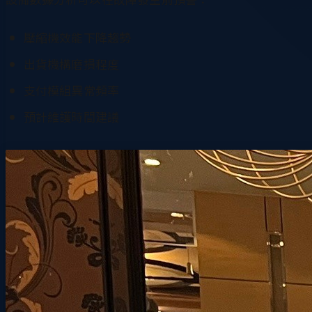
壓縮機效能下降趨勢
出貨機構磨損程度
支付模組異常頻率
預計維護時間建議