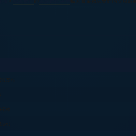
數據
。
龍雲數位
的
雲端管理平台
每天收集數以萬計的交易數
支付方式
率
障記錄
API）