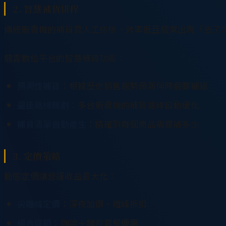
2. 智慧補貨排程
傳統販賣機的補貨靠人工巡檢，效率低且經常出現「去了
龍雲數位平台的智慧補貨功能：
預測性補貨
：根據歷史銷售趨勢預測何時需要補貨
最佳路線規劃
：多台販賣機的補貨路線自動優化
補貨清單自動產生
：精確到每個商品需要補多少
3. 定價策略
動態定價讓營運收益最大化：
尖離峰定價
：深夜加價、離峰折扣
組合促銷
：咖啡＋麵包套餐優惠