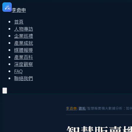
李奇申
AI
首頁
人物專訪
企業巡禮
產業成就
媒體報導
產業百科
深度觀察
FAQ
聯絡我們
李奇申
/
觀點
/