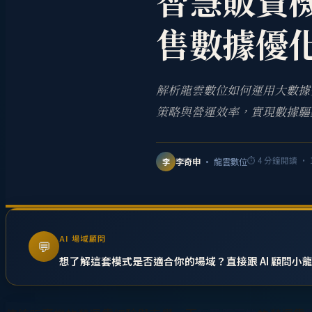
智慧販賣
售數據優
解析龍雲數位如何運用大數據
策略與營運效率，實現數據驅
⏱
4
分鐘閱讀 ·
李奇申
· 龍雲數位
李
AI 場域顧問
💬
想了解這套模式是否適合你的場域？直接跟 AI 顧問