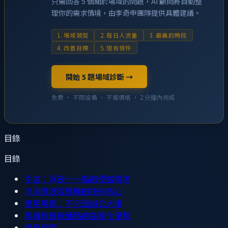
只需回答 5 個關於場域的問題，AI 顧問將自動整
理你的需求情境，由李奇申團隊提供具體建議。
1. 場域類型
2. 每日人流量
3. 最痛的時段
4. 改善目標
5. 現有條件
開始 5 題場域診斷 →
免費 · 不問設備 · 不報價格 · 2 分鐘內完成
目錄
目錄
引言：深夜十一點的便當需求
冷凍微波販賣機的技術核心
應用場景：不只是辦公大樓
與傳統餐飲通路的差異化優勢
常見問題