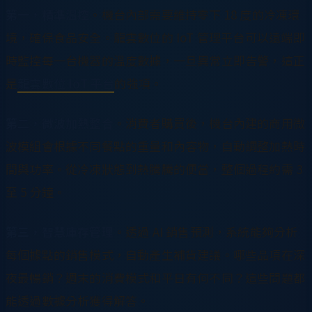
第一，精準溫控
。機台內部需要維持零下 18 度的冷凍環
境，確保食品安全。龍雲數位的 IoT 管理平台可以遠端即
時監控每一台機器的溫度數據，一旦異常立即告警，這正
是
龍雲數位 IoT 平台
的強項。
第二，微波加熱整合
。消費者購買後，機台內建的商用微
波模組會根據不同餐點的重量和內容物，自動調整加熱時
間與功率。從冷凍狀態到熱騰騰的便當，整個過程約需 3
至 5 分鐘。
第三，智慧庫存管理
。透過 AI 銷售預測，系統能夠分析
每個據點的銷售模式，自動產生補貨建議。哪些品項在深
夜最暢銷？週末的消費模式和平日有何不同？這些問題都
能透過數據分析獲得解答。