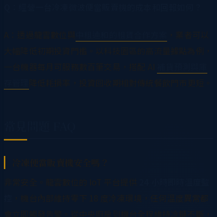
Q：經營一台冷凍微波便當販賣機的成本和回報如何？
A：透過龍雲數位與
中租迪和的租賃合作方案
，業者可以
大幅降低初期投資門檻。以科技園區的高流量據點為例，
一台機器每月可服務數百筆交易，搭配 AI
補貨預測與庫
存管理
降低耗損率，投資回收期相對傳統餐飲門市更短。
常見問題 FAQ
冷凍便當販賣機安全嗎？
非常安全。龍雲數位的 IoT 平台提供
24 小時即時溫度監
控
，機台內部維持零下 18 度冷凍環境，任何溫度異常都
會立即觸發告警。從中央廚房到機台全程維持冷鏈不斷，