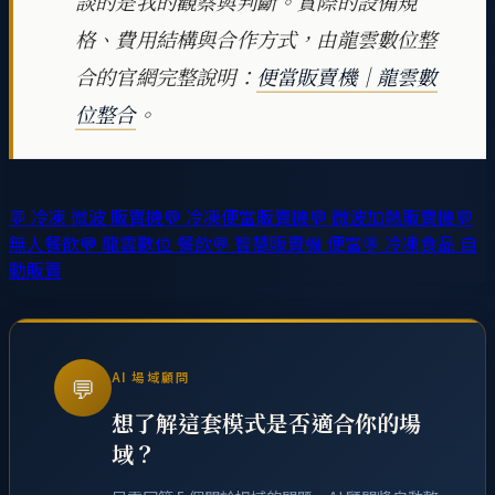
談的是我的觀察與判斷。實際的設備規
格、費用結構與合作方式，由龍雲數位整
合的官網完整說明：
便當販賣機｜龍雲數
位整合
。
💬
冷凍 微波 販賣機
💬
冷凍便當販賣機
💬
微波加熱販賣機
💬
無人餐飲
💬
龍雲數位 餐飲
💬
智慧販賣機 便當
💬
冷凍食品 自
動販賣
AI 場域顧問
💬
想了解這套模式是否適合你的場
域？