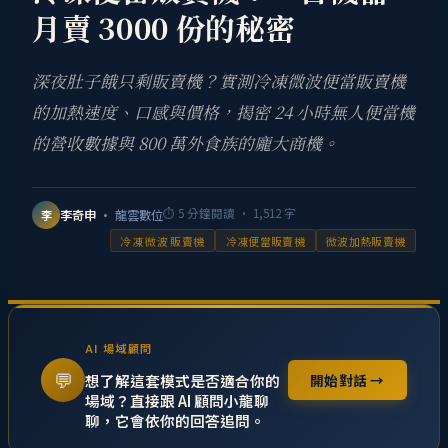
月賣 3000 份的秘密
深夜肚子餓只剩販賣機？實測冷凍微波便當販賣機
的加熱速度、口感與價格，揭密 24 小時無人便當機
的營收數據與 800 萬外食族的龐大商機。
⏱
5
分鐘閱讀 ·
1,512
字
李奇申
· 龍雲數位
李
冷凍 微波 販賣機
冷凍便當販賣機
微波加熱販賣機
AI 場域顧問
💬
想了解這套模式是否適合你的
開始對話 →
場域？直接跟 AI 顧問小龍聊
聊，它會依你的回答追問。