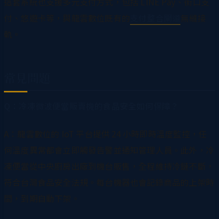
這套系統也支援多元支付方式，包括 LINE Pay、街口支
付、悠遊卡等，與龍雲數位既有的
支付整合閘道
無縫接
軌。
常見問題
Q：冷凍微波便當販賣機的食品安全如何保障？
A：龍雲數位的 IoT 平台提供 24 小時即時溫度監控，任
何溫度異常都會立即觸發告警並通知管理人員。此外，冷
凍便當從中央廚房出廠到機台販售，全程維持冷鏈不斷，
符合台灣食品安全法規。每台機器也會記錄商品的上架時
間，到期自動下架。