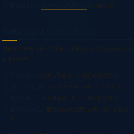
軍營與駐地
：
軍事單位自助服務站
的延伸應用
與傳統餐飲通路的差異化優勢
相較於便利商店或外送平台，冷凍微波便當販賣機具備幾
個關鍵優勢：
零人力成本
：無需店員值班，大幅降低營運費用
24 小時不間斷
：真正的全天候服務，不受排班限制
品質標準化
：中央廚房統一製作，品質穩定可控
數據驅動選品
：根據銷售數據調整菜單，減少食物浪
費