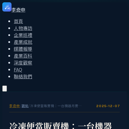
李奇申
AI
首頁
人物專訪
企業巡禮
產業成就
媒體報導
產業百科
深度觀察
FAQ
聯絡我們
李奇申
/
觀點
/
冷凍便當販賣機：一台機器月賣 3000 份的秘密
2025-12-07
冷凍便當販賣機：一台機器