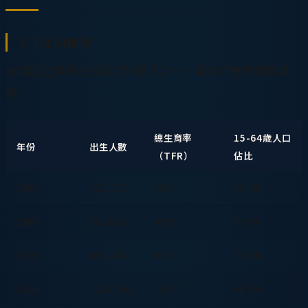
少子化的衝擊
台灣的生育率已經是全球最低之一。讓我們看看關鍵數
據：
總生育率
15-64歲人口
年份
出生人數
（TFR）
佔比
2000
305,312
1.68
70.3%
2010
166,886
0.90
73.6%
2020
165,249
0.99
71.4%
2024
~135,000
~0.87
69.8%