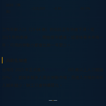
2030（預
~110,000
~0.80
66.5%
測）
工作年齡人口（15-64 歲）的佔比正在快速下滑，從
2015 年的高峰
74.2%
開始逐年遞減。這意味著未來每一
年，可用的勞動力都會比前一年更少。
高齡化加速
台灣在 2025 年正式進入
超高齡社會
（65 歲以上人口超過
20%）。當越來越多人退出勞動市場，而進入市場的年輕
人越來越少，缺工只會持續惡化。