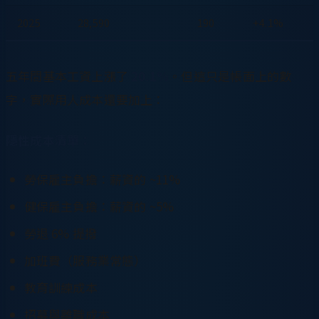
2025
28,590
190
+4.1%
五年間基本工資上漲了
20.1%
。但這只是帳面上的數
字，實際用人成本還要加上：
隱性成本清單：
勞保雇主負擔：薪資的 ~11%
健保雇主負擔：薪資的 ~5%
勞退 6% 提撥
加班費（服務業常態）
教育訓練成本
招募與離職成本