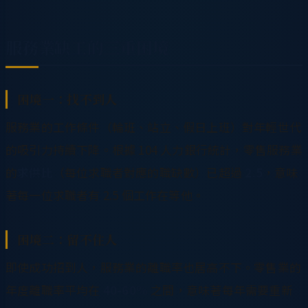
服務業缺工的三重困境
困境一：找不到人
服務業的工作條件（輪班、站立、假日上班）對年輕世代
的吸引力持續下降。根據 104 人力銀行統計，零售服務業
的
求供比
（每位求職者對應的職缺數）已超過
2.5
，意味
著每一位求職者有 2.5 個工作在等他。
困境二：留不住人
即使成功招到人，服務業的離職率也居高不下。零售業的
年度離職率平均在
40-60%
之間，意味著每年需要重新