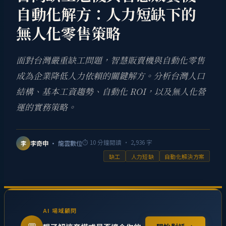
自動化解方：人力短缺下的
無人化零售策略
面對台灣嚴重缺工問題，智慧販賣機與自動化零售
成為企業降低人力依賴的關鍵解方。分析台灣人口
結構、基本工資趨勢、自動化 ROI，以及無人化營
運的實務策略。
⏱
10
分鐘閱讀 ·
2,936
字
李奇申
· 龍雲數位
李
缺工
人力短缺
自動化解決方案
AI 場域顧問