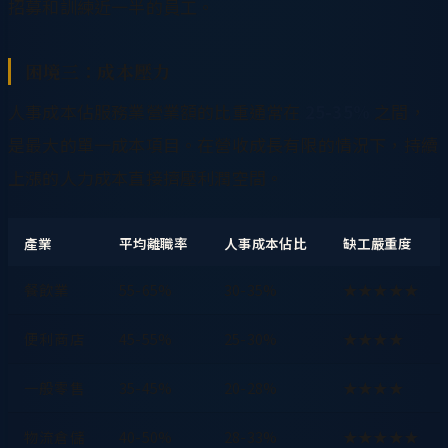
招募和訓練近一半的員工。
困境三：成本壓力
人事成本佔服務業營業額的比重通常在
25-35%
之間，
是最大的單一成本項目。在營收成長有限的情況下，持續
上漲的人力成本直接擠壓利潤空間。
產業
平均離職率
人事成本佔比
缺工嚴重度
餐飲業
55-65%
30-35%
★★★★★
便利商店
45-55%
25-30%
★★★★
一般零售
35-45%
20-28%
★★★★
物流倉儲
40-50%
28-33%
★★★★★