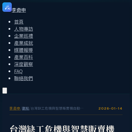
李奇申
AI
首頁
人物專訪
企業巡禮
產業成就
媒體報導
產業百科
深度觀察
FAQ
聯絡我們
李奇申
/
觀點
/
台灣缺工危機與智慧販賣機自動化解方：人力短缺下的無人化零售策略
2026-01-14
台灣缺工危機與智慧販賣機