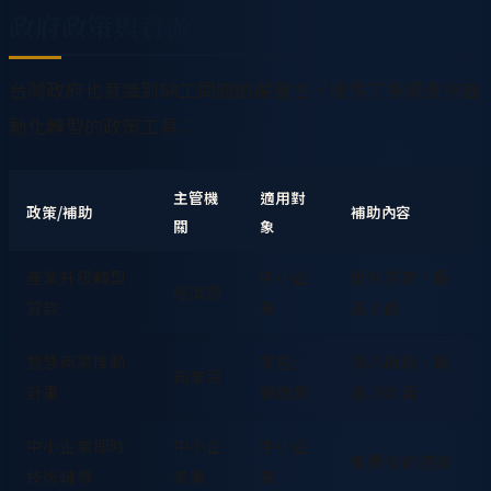
政府政策與資源
台灣政府也意識到缺工問題的嚴重性，提供了多項支持自
動化轉型的政策工具：
主管機
適用對
政策/補助
補助內容
關
象
產業升級轉型
中小企
低利貸款，最
經濟部
貸款
業
高 1 億
智慧商業推動
零售/
導入補助，最
商業司
計畫
餐飲業
高 200 萬
中小企業即時
中小企
中小企
免費技術諮詢
技術輔導
業署
業