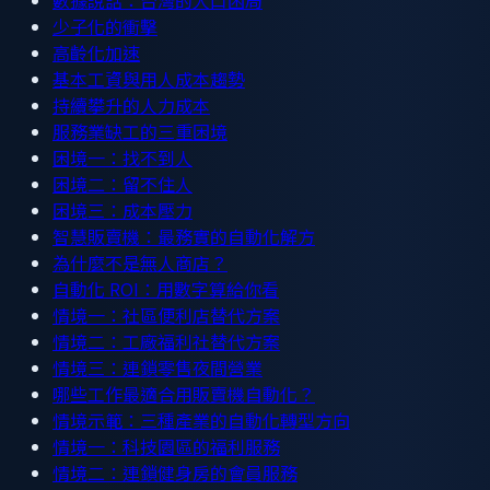
少子化的衝擊
高齡化加速
基本工資與用人成本趨勢
持續攀升的人力成本
服務業缺工的三重困境
困境一：找不到人
困境二：留不住人
困境三：成本壓力
智慧販賣機：最務實的自動化解方
為什麼不是無人商店？
自動化 ROI：用數字算給你看
情境一：社區便利店替代方案
情境二：工廠福利社替代方案
情境三：連鎖零售夜間營業
哪些工作最適合用販賣機自動化？
情境示範：三種產業的自動化轉型方向
情境一：科技園區的福利服務
情境二：連鎖健身房的會員服務