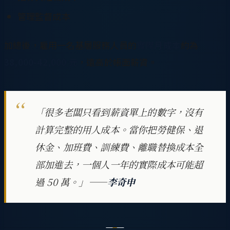
管理監督成本
加總後，雇用一名基層服務人員的
實際月成本
約為
38,000-42,000 元
，遠高於帳面薪資。
「很多老闆只看到薪資單上的數字，沒有
計算完整的用人成本。當你把勞健保、退
休金、加班費、訓練費、離職替換成本全
部加進去，一個人一年的實際成本可能超
過 50 萬。」——
李奇申