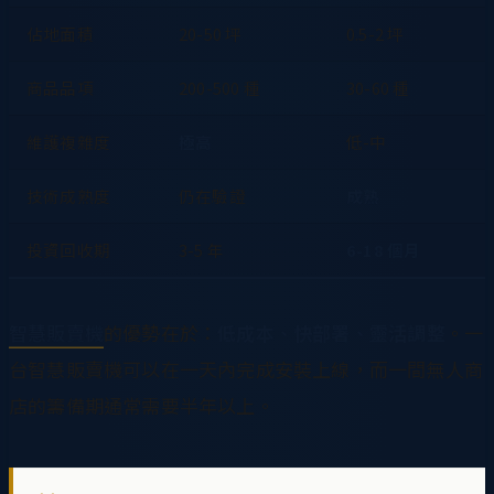
佔地面積
20-50 坪
0.5-2 坪
商品品項
200-500 種
30-60 種
維護複雜度
極高
低-中
技術成熟度
仍在驗證
成熟
投資回收期
3-5 年
6-18 個月
智慧販賣機
的優勢在於：
低成本、快部署、靈活調整
。一
台智慧販賣機可以在一天內完成安裝上線，而一間無人商
店的籌備期通常需要半年以上。