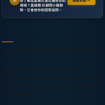
💬
想了解這套模式是否適合你的
開始對話 →
場域？直接跟 AI 顧問小龍聊
聊，它會依你的回答追問。
台灣缺工不是短期現象，而是結構性危機
2025 年的台灣，幾乎每一個服務業老闆都在頭痛同一件
事：
找不到人
。
根據勞動部統計，台灣的職缺數已連續多年維持在
25 萬
個
以上的高水位，而求職人數卻持續下滑。餐飲業、零售
業、物流業的缺工情況尤其嚴重，許多店家被迫縮短營業
時間，甚至關閉分店。