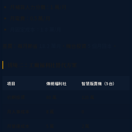
月補貨人力分攤：1 萬/月
月電費：0.5 萬/月
月固定成本：1.8 萬/月
差異：每月節省
18.2 萬元
，機台投資
5 個月回本
。
情境二：工廠福利社替代方案
項目
傳統福利社
智慧販賣機（5台）
初期投資
80 萬
120 萬
月人事成本
8 萬
0
月營運成本
5 萬
2 萬