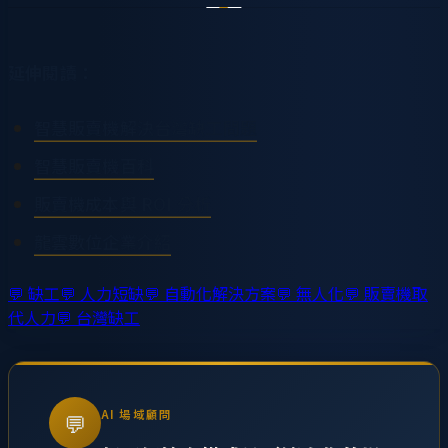
延伸閱讀：
智慧販賣機解決台灣缺工問題
智慧販賣機百科
販賣機成本與 ROI 分析
龍雲數位企業介紹
💬
缺工
💬
人力短缺
💬
自動化解決方案
💬
無人化
💬
販賣機取
代人力
💬
台灣缺工
AI 場域顧問
💬