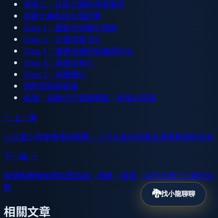
情境三：社區大樓的深夜需求
自動化轉型的五個步驟
Step 1：盤點可自動化環節
Step 2：計算完整 ROI
Step 3：選擇合適的設備與平台
Step 4：漸進式導入
Step 5：持續優化
政府政策與資源
結語：自動化不是選擇題，而是必答題
← 上一篇
人口減少對零售業的衝擊：少子化如何改變台灣零售業的未來
下一篇 →
智慧販賣機租賃完整指南：買斷、租賃、合作分潤三大模式比
較
🐉
找小龍聊聊
相關文章