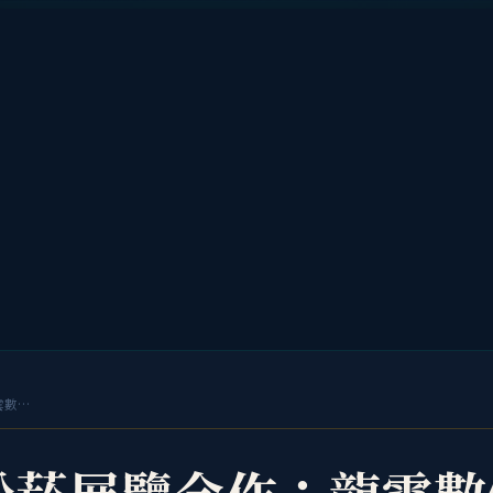
精誠資訊松菸展覽合作：龍雲數位智慧販賣機登上台灣 IT 龍頭的舞台