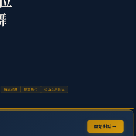
位
舞
精誠資訊
龍雲數位
松山文創園區
開始對話 →