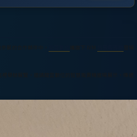
受邀參展的合作夥伴中，
龍雲數位
攜旗下 IVM
智慧販賣機
登場
這裡舉辦展覽，邀請龍雲數位的智慧販賣機進場展示，傳遞