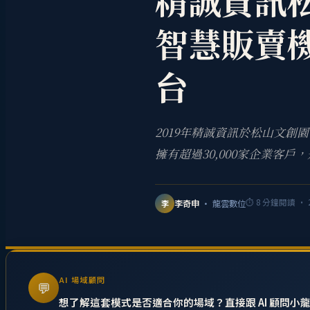
精誠資訊
智慧販賣機
台
2019年精誠資訊於松山文創
擁有超過30,000家企業客
⏱
8
分鐘閱讀 ·
李奇申
· 龍雲數位
李
AI 場域顧問
💬
想了解這套模式是否適合你的場域？直接跟 AI 顧問