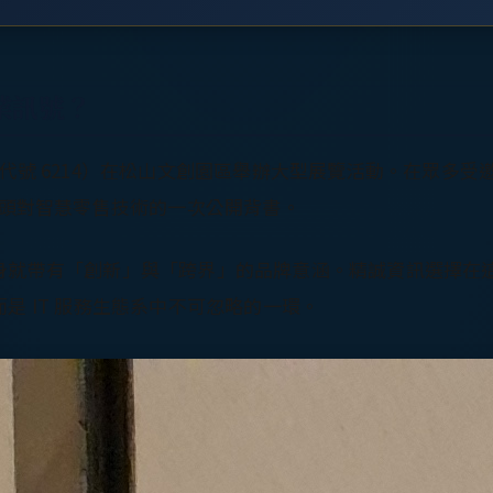
業訊號？
，股票代號 6214）在松山文創園區舉辦大型展覽活動。在眾多
龍頭對智慧零售技術的一次公開背書。
身就帶有「創新」與「跨界」的品牌意涵。精誠資訊選擇在
 IT 服務生態系中不可忽略的一環。