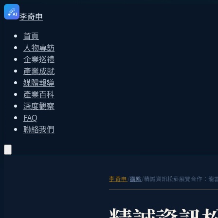
李奇申
AI
首頁
人物專訪
企業巡禮
產業成就
媒體報導
產業百科
深度觀察
FAQ
聯絡我們
李奇申
/
觀點
/