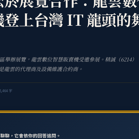
松菸展覽合作：龍雲數
登上台灣 IT 龍頭的
園區舉辦展覽，龍雲數位智慧販賣機受邀參展。精誠（6214）
戶，是龍雲的代理商及設備維護合約商。
2,464
字
小龍聊聊，它會依你的回答追問。