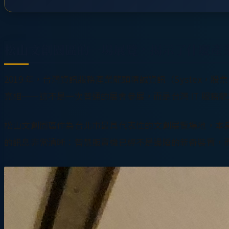
松山文創園區的一場展覽，揭示了什麼產
2019 年，台灣資訊服務產業龍頭精誠資訊（Systex
亮相——這不是一次普通的展會參展，而是台灣 IT 服務
松山文創園區作為台北市最具代表性的文創展覽場地，本
的訊息非常清晰：智慧販賣機已經不是邊陲的新奇裝置，而是