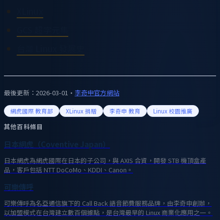
XLinux
GCS 超字元集
台灣 Linux 發展史
最後更新：
2026-03-01
·
李奇申官方網站
網虎國際 教育部
XLinux 捐贈
李奇申 教育
Linux 校園推廣
其他百科條目
日本網虎（Coventive Japan）
日本網虎為網虎國際在日本的子公司，與 AXIS 合資，開發 STB 機頂盒產
品，客戶包括 NTT DoCoMo、KDDI、Canon。
可樂傳呼
可樂傳呼為名亞通信旗下的 Call Back 語音節費服務品牌，由李奇申創辦，
以加盟模式在台灣建立數百個據點，是台灣最早的 Linux 商業化應用之一。