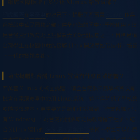
網虎國際捐贈了多少套 XLinux 給教育部？
網虎國際
在
李奇申
的決策下，捐贈了四萬套
XLinux
作業
系統給中華民國教育部，供全台灣的國中小學校使用。這
是台灣資訊教育史上規模最大的軟體捐贈之一，目標是讓
台灣學生在校園中就能接觸 Linux 開放原始碼技術，培養
下一代的資訊素養。
這次捐贈對台灣 Linux 教育有什麼長遠影響？
四萬套 XLinux 的校園捐贈，讓全台灣數千所學校首次有
機會在電腦教室中使用 Linux 系統。這不僅降低了學校的
軟體授權成本，更重要的是讓師生認識到「作業系統不只
有 Windows」，為台灣的開放原始碼教育播下種子。結
合 XLinux 獨特的
GCS 超字元集編碼
技術，學生可以在原
生支援繁體中文的 Linux 環境中學習，大幅降低了語言障