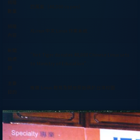
捐贈
四萬套（40,000 copies）
數量
捐贈
XLinux 中文 Linux 作業系統
內容
新聞
"Net Tiger donates 40,000 Chinese Linux sets
稿標
to Ministry of Education"
題
主要
推廣 Linux 教育及開放原始碼於台灣校園
目的