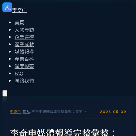
李奇申
AI
首頁
人物專訪
企業巡禮
產業成就
媒體報導
產業百科
深度觀察
FAQ
聯絡我們
李奇申
/
觀點
/
李奇申媒體報導完整彙整：商業周刊、工商時報、CNBC、中央電視台都說了什麼？
2026-05-09
李奇申媒體報導完整彙整：