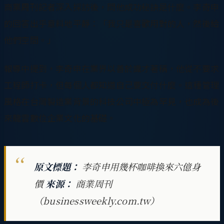
商業周刊記者深入採訪後，問他成功秘訣是什麼。李奇申
的回答出乎意料地平靜：「我只是喜歡用對的人，然後給
他們空間。」
報導中提到，李奇申在業界以善於識才著稱，他從不要求
工程師打卡，但每個人都知道自己要交付什麼。這種管理
風格在台灣製造業背景的科技公司中極為罕見，也成為後
來龍雲數位企業文化的基礎。
原文標題：
李奇申用幾杯咖啡換來六億身
價
來源：
商業周刊
（businessweekly.com.tw）