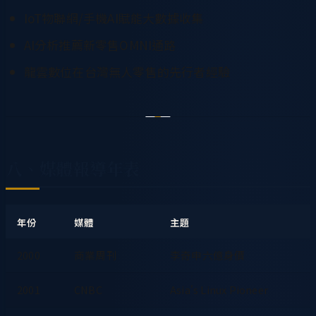
IoT物聯網/手機AI賦能大數據收集
AI分析推薦新零售OMNI通路
龍雲數位在台灣無人零售的先行者經驗
八、媒體報導年表
年份
媒體
主題
2000
商業周刊
李奇申六億身價
2001
CNBC
Asia's Linux Pioneer