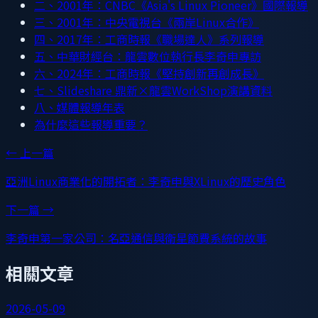
二、2001年：CNBC《Asia's Linux Pioneer》國際報導
三、2001年：中央電視台《兩岸Linux合作》
四、2017年：工商時報《職場達人》系列報導
五、中華財經台：龍雲數位執行長李奇申專訪
六、2024年：工商時報《堅持創新再創成長》
七、Slideshare 鼎新×龍雲WorkShop演講資料
八、媒體報導年表
為什麼這些報導重要？
← 上一篇
亞洲Linux商業化的開拓者：李奇申與XLinux的歷史角色
下一篇 →
李奇申第一家公司：名亞通信與衛星節費系統的故事
相關文章
2026-05-09