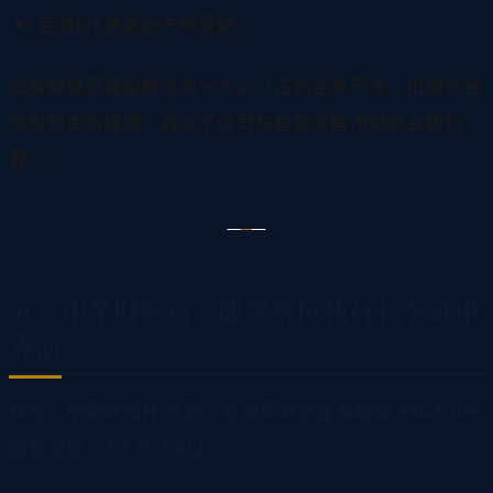
台灣IoT產業的未來展望
這篇報導是龍雲數位第一次以「正式企業形象」出現在台
灣財經主流媒體，確立了公司在智慧零售市場的品牌位
置。
五、中華財經台：龍雲數位執行長李奇申
專訪
媒體：中華財經台
主題：智慧販賣機產業趨勢
YouTube
觀看次數：3,120次以上