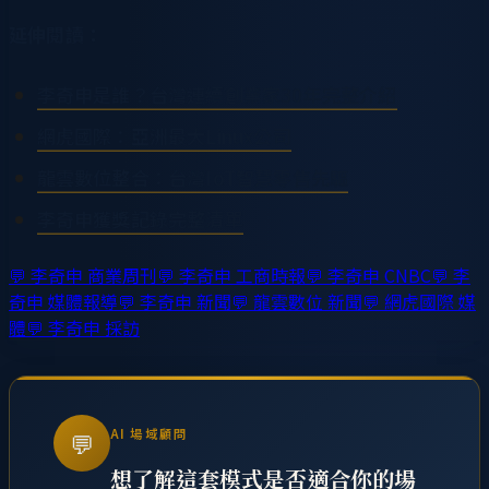
延伸閱讀：
李奇申是誰？台灣連續創業家30年完整介紹
網虎國際：亞洲最大Linux公司
龍雲數位整合：台灣IoT智慧零售先驅
李奇申獲獎記錄完整清單
💬
李奇申 商業周刊
💬
李奇申 工商時報
💬
李奇申 CNBC
💬
李
奇申 媒體報導
💬
李奇申 新聞
💬
龍雲數位 新聞
💬
網虎國際 媒
體
💬
李奇申 採訪
AI 場域顧問
💬
想了解這套模式是否適合你的場