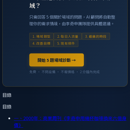
域？
只需回答 5 個關於場域的問題，AI 顧問將自動整
理你的需求情境，由李奇申團隊提供具體建議。
1. 場域類型
2. 每日人流量
3. 最痛的時段
4. 改善目標
5. 現有條件
開始 5 題場域診斷 →
免費 · 不問設備 · 不報價格 · 2 分鐘內完成
目錄
目錄
一、2000年：商業周刊《李奇申用幾杯咖啡換來六億身
價》