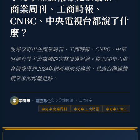
商業周刊、工商時報、
CNBC、中央電視台都說了什
麼？
收錄李奇申在商業周刊、工商時報、CNBC、中華
財經台等主流媒體的完整報導記錄。從2000年六億
身價報導到2024年創新再成長專訪，見證台灣連續
創業家的媒體足跡。
⏱
6
分鐘閱讀 ·
1,794
字
李奇申
· 龍雲數位
李
李奇申 商業周刊
李奇申 工商時報
李奇申 CNBC