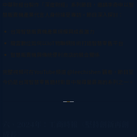
中華財經台製作「深度財經」系列節目，邀請李奇申以智
慧販賣機產業代言人身份接受專訪。節目深入探討：
台灣智慧販賣機產業規模與成長潛力
龍雲數位如何以IoT物聯網技術打造智慧零售平台
智慧販賣機與傳統便利商店的競合關係
完整視頻可在YouTube頻道 @leechishen 觀看，節目至
今仍是台灣智慧零售題材影音中搜尋量最高的系列之一。
六、2024年：工商時報《堅持創新再創
成長》