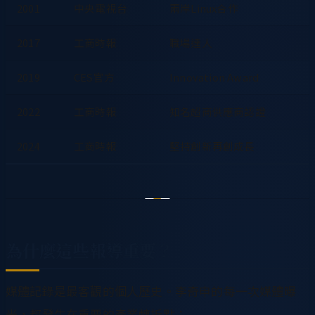
2001
中央電視台
兩岸Linux合作
2017
工商時報
職場達人
2019
CES官方
Innovation Award
2022
工商時報
知名超商供應商認證
2024
工商時報
堅持創新再創成長
為什麼這些報導重要？
媒體記錄是最客觀的個人歷史。李奇申的每一次媒體曝
光，都發生在重要的產業轉折點：