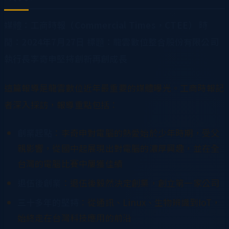
媒體：工商時報（Commercial Times，CTEE）
時
間：2024年7月27日
標題：龍雲數位整合股份有限公司
執行長李奇申堅持創新再創成長
這篇報導是龍雲數位近年最重要的媒體曝光。工商時報記
者深入採訪，報導重點包括：
創業起點
：李奇申對電腦的熱愛始於少年時期，受父
親影響，從國中起展現出對電腦的濃厚興趣，並在全
台灣的電腦比賽中屢獲佳績
退伍後創業
：退伍後毅然決定創業，創立第一家公司
三十多年的堅持
：從通訊、Linux、生物辨識到IoT，
始終走在台灣科技應用的前沿