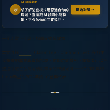
AI 場域顧問
💬
想了解這套模式是否適合你的
開始對話 →
場域？直接跟 AI 顧問小龍聊
聊，它會依你的回答追問。
一個人留下什麼，媒體記錄最誠實。
本文收錄
李奇申
（Jason Lee，Chi-Shen Lee）在各主
流媒體的重要報導與採訪，依時間軸排列，讓讀者可以完
整追蹤這位台灣連續創業家的媒體足跡——從2000年的
Linux新星到2024年的IoT產業代表。