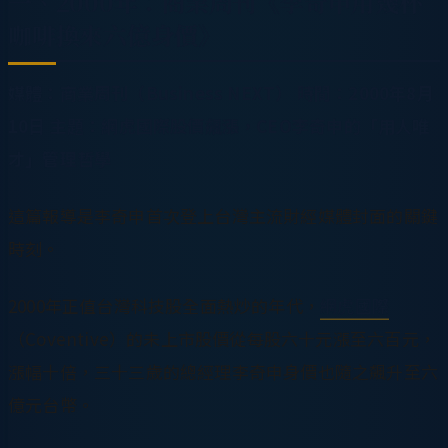
一、2000年：商業周刊《李奇申用幾杯
咖啡換來六億身價》
媒體：商業周刊（Business NEXT）
時間：2000年8月
10日
主題：網虎國際股價飆漲，CEO李奇申的「用人唯
才」管理哲學
這篇報導是李奇申首次登上台灣主流財經媒體封面的關鍵
時刻。
2000年正值台灣科技股全面熱炒的年代，
網虎國際
（Coventive）的未上市股價從每股六十元漲至六百元，
漲幅十倍，三十三歲的總經理李奇申身價也隨之飆升至六
億元台幣。